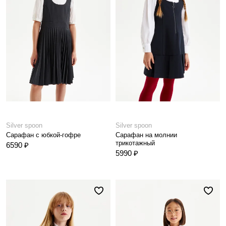
Silver spoon
Silver spoon
Сарафан с юбкой-гофре
Сарафан на молнии
трикотажный
6590 ₽
5990 ₽