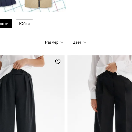
рюки
Юбки
Размер
Цвет
122
128
134
140
146
152
176