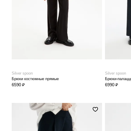
Silver spoon
Silver spoon
Брюки костюмные прямые
Брюки-палацц
6590 ₽
6990 ₽