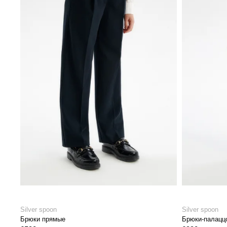
Silver spoon
Silver spoon
Брюки прямые
Брюки-палацц