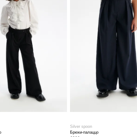
Silver spoon
о
Брюки-палаццо