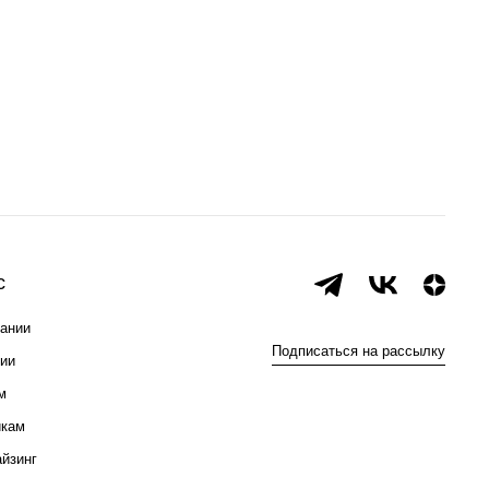
с
ании
Подписаться на рассылку
ии
м
икам
йзинг