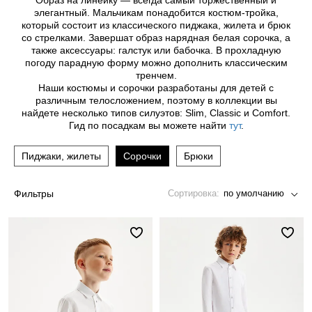
Образ на линейку — всегда самый торжественный и
Джинсы
Варежки, перчатки
Джинсы
Другое
элегантный. Мальчикам понадобится костюм-тройка,
который состоит из классического пиджака, жилета и брюк
Юбки
Другое
Футболки, лонгсливы
со стрелками. Завершат образ нарядная белая сорочка, а
также аксессуары: галстук или бабочка. В прохладную
Футболки, топы, лонгсливы
Спортивные костюмы
погоду парадную форму можно дополнить классическим
тренчем.
Спортивные костюмы
Спортивная одежда
Наши костюмы и сорочки разработаны для детей с
различным телосложением, поэтому в коллекции вы
найдете несколько типов силуэтов: Slim, Classic и Comfort.
Спортивная одежда
Флис, термобелье
Гид по посадкам вы можете найти
тут
.
Купальники
Плавки
Пиджаки, жилеты
Сорочки
Брюки
Пижамы и одежда для дома
Пижамы и одежда для дома
Фильтры
Сортировка:
по умолчанию
Аксессуары
Аксессуары
Флис, термобелье
Готовые решения для школы
Готовые решения для школы
Последний размер
Последний размер