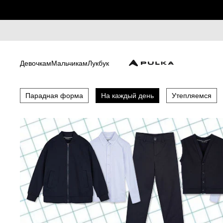
Девочкам
Мальчикам
Лукбук
Парадная форма
На каждый день
Утепляемся