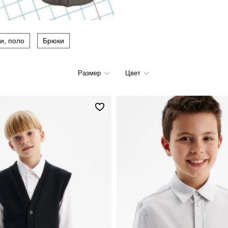
и, поло
Брюки
Размер
Цвет
122
128
134
140
146
152
158
164
170
176