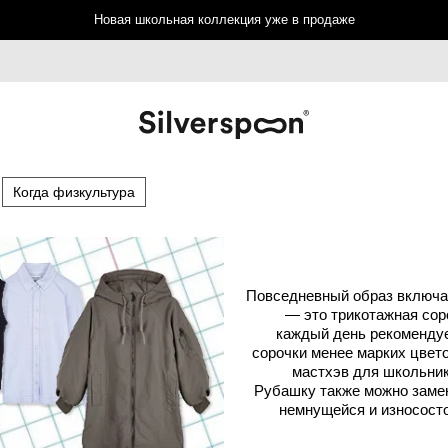
Новая школьная коллекция уже в продаже
Когда физкультура
Повседневный образ включае
— это трикотажная соро
каждый день рекомендуе
сорочки менее марких цвето
мастхэв для школьник
Рубашку также можно замен
немнущейся и износосто