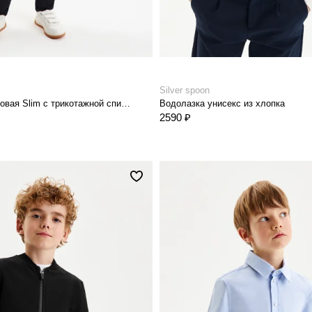
Silver spoon
Сорочка хлопковая Slim с трикотажной спинкой на кнопках
Водолазка унисекс из хлопка
2590 ₽