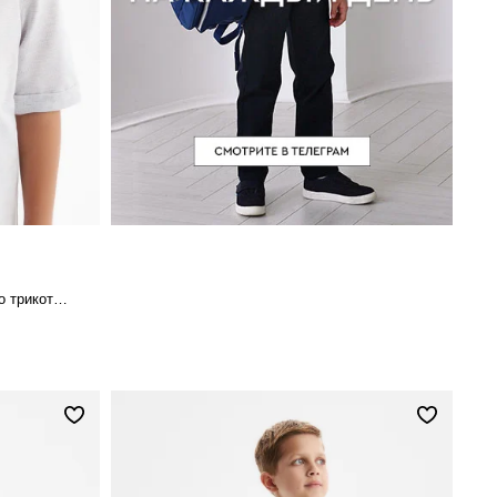
Сорочка comfort из 100% хлопкового трикотажа