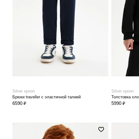
Silver spoon
Silver spoon
Брюки traveller с эластичной талией
Толстовка хло
6590 ₽
5990 ₽