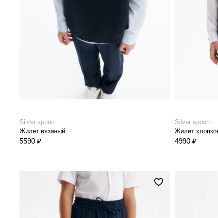
Silver spoon
Silver spoon
Жилет вязаный
Жилет хлопков
5590 ₽
4990 ₽