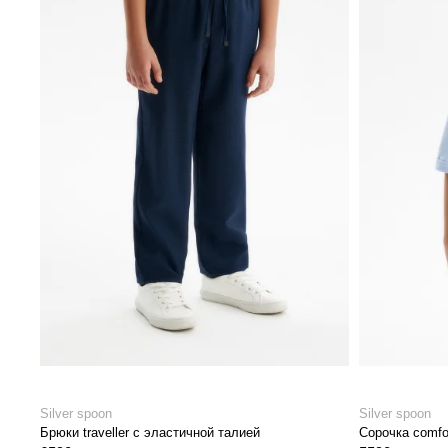
Silver spoon
Silver spoon
Брюки traveller с эластичной талией