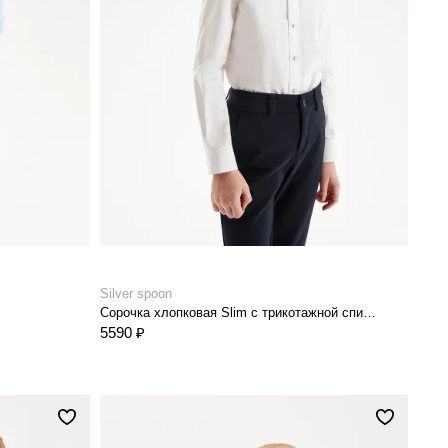
Silver spoon
Сорочка хлопковая Slim с трикотажной спинкой на кнопках
5590 ₽