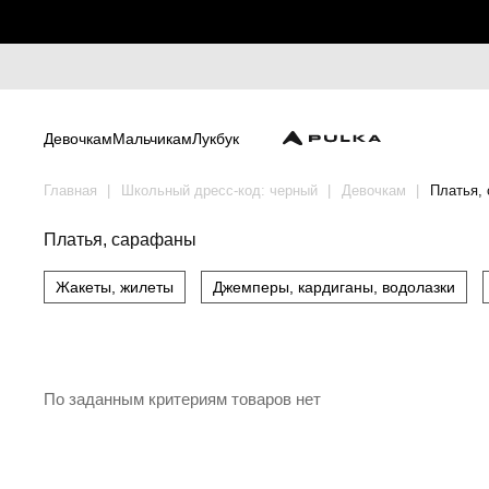
Девочкам
Мальчикам
Лукбук
Главная
Школьный дресс-код: черный
Девочкам
Платья,
Платья, сарафаны
Жакеты, жилеты
Джемперы, кардиганы, водолазки
По заданным критериям товаров нет