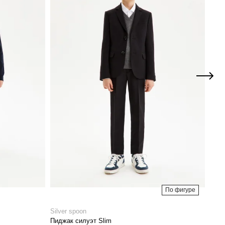
По фигуре
Silver spoon
Silve
Пиджак силуэт Slim
Брюк