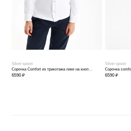
Silver spoon
Silver spoon
Сорочка Comfort из трикотажа пике на кнопках
6590 ₽
6590 ₽