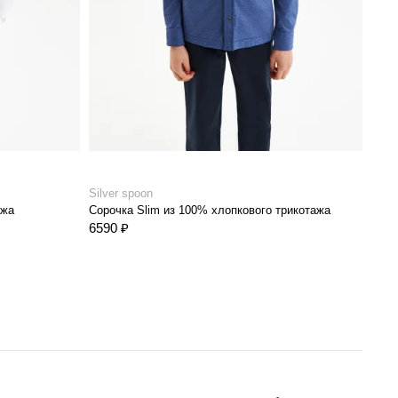
Silver spoon
Silve
ажа
Сорочка Slim из 100% хлопкового трикотажа
Соро
6590 ₽
6590