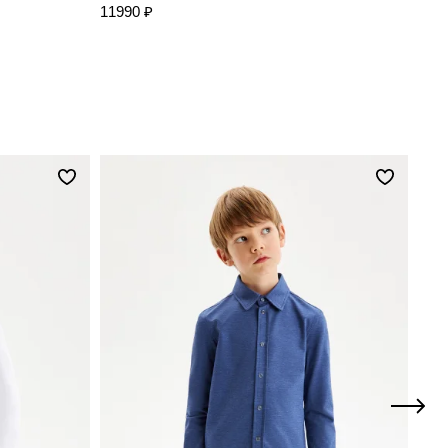
11990 ₽
6990