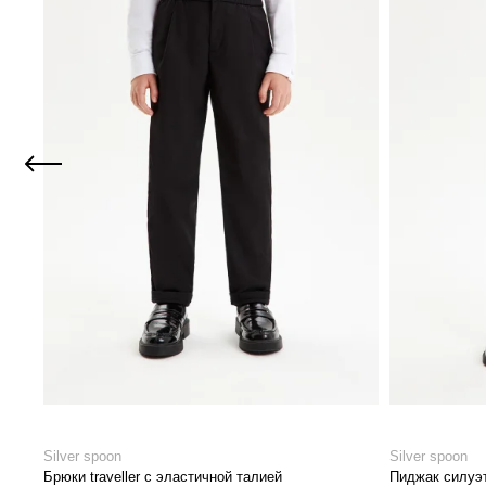
Silver spoon
Silver spoon
Брюки traveller с эластичной талией
Пиджак силуэт