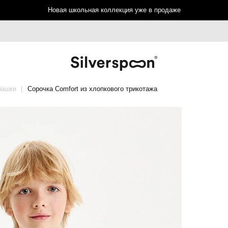
Новая школьная коллекция уже в продаже
башки
Сорочка Comfort из хлопкового трикотажа