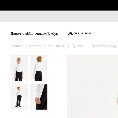
Девочкам
Мальчикам
Лукбук
Главная
Каталог
Мальчикам
Рубашки
Трикотажные ру