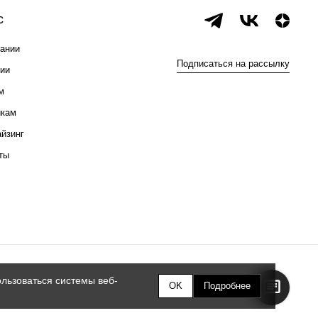
с
ании
Подписаться на рассылку
ии
м
икам
йзинг
ты
льзоваться системы веб-
OK
Подробнее