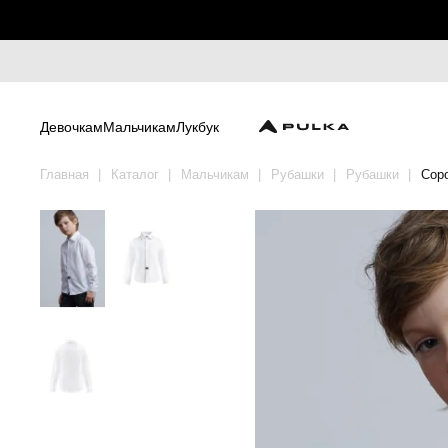
Девочкам
Мальчикам
Лукбук
Главная
Каталог
Мальчикам
Рубашки
Рубашки
Сор