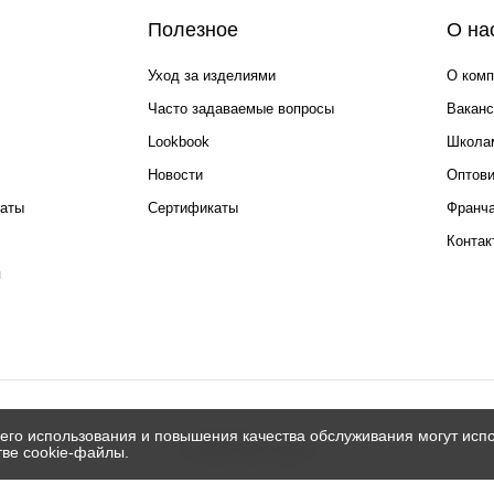
Полезное
О на
Уход за изделиями
О комп
Часто задаваемые вопросы
Ваканс
Lookbook
Школа
Новости
Оптов
каты
Сертификаты
Франча
Контак
я
его использования и повышения качества обслуживания могут испо
© 2026 Silver spoon
тве cookie-файлы.