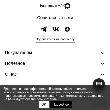
Написать в MAX
Социальные сети
Подписаться на рассылку
Покупателям
Полезное
О нас
Для обеспечения эффективной работы сайта, анализа его
использования и повышения качества обслуживания могут
использоваться системы веб-аналитики, которые могут сохранять
на вашем устройстве cookie-файлы.
© 2026 Silver spoon
Закончился
OK
Подробнее