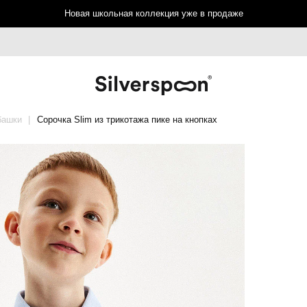
Новая школьная коллекция уже в продаже
башки
Сорочка Slim из трикотажа пике на кнопках