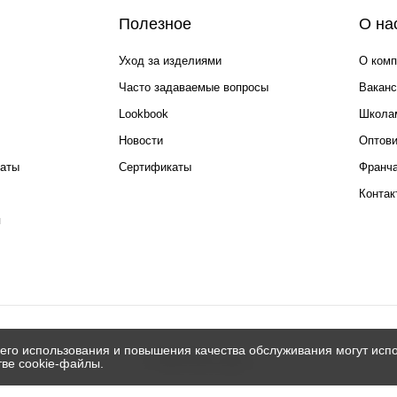
Полезное
О на
Уход за изделиями
О комп
Часто задаваемые вопросы
Ваканс
Lookbook
Школа
Новости
Оптов
каты
Сертификаты
Франча
Контак
я
его использования и повышения качества обслуживания могут испо
© 2026 Silver spoon
тве cookie-файлы.