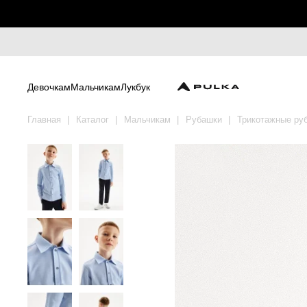
Девочкам
Мальчикам
Лукбук
Главная
Каталог
Мальчикам
Рубашки
Трикотажные ру