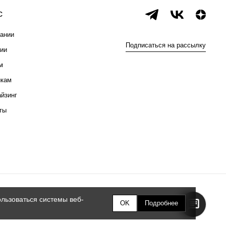
с
ании
Подписаться на рассылку
ии
м
икам
йзинг
ты
льзоваться системы веб-
OK
Подробнее