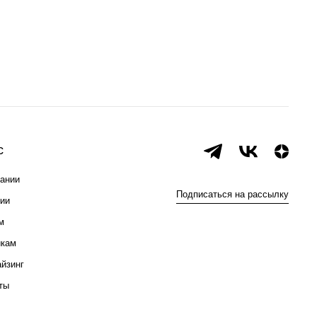
с
ании
Подписаться на рассылку
ии
м
икам
йзинг
ты