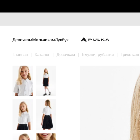
Девочкам
Мальчикам
Лукбук
Главная
Каталог
Девочкам
Блузки, рубашки
Трикотажн