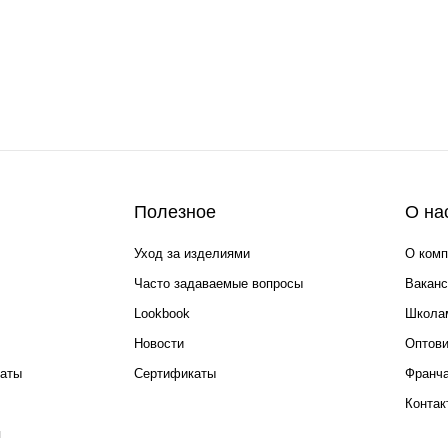
Полезное
О на
Уход за изделиями
О комп
Часто задаваемые вопросы
Ваканс
Lookbook
Школа
Новости
Оптов
каты
Сертификаты
Франча
Контак
я