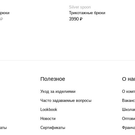
Silver spoon
брюки
Трикотажные брюки
 ₽
3990 ₽
Полезное
О на
Уход за изделиями
О комп
Часто задаваемые вопросы
Ваканс
Lookbook
Школа
Новости
Оптов
каты
Сертификаты
Франча