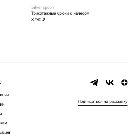
Silver spoon
Silve
Трикотажные брюки с начесом
Брюк
3790 ₽
4390
с
ании
Подписаться на рассылку
ии
м
икам
йзинг