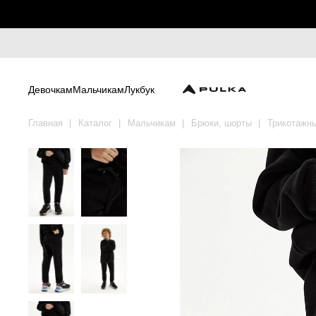
Девочкам
Мальчикам
Лукбук
Главная
Каталог
Мальчикам
Брюки, шорты
Трикотажн