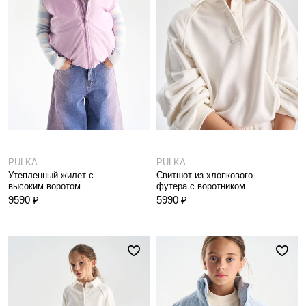
PULKA
PULKA
Утепленный жилет с
Свитшот из хлопкового
высоким воротом
футера с воротником
9590 ₽
5990 ₽