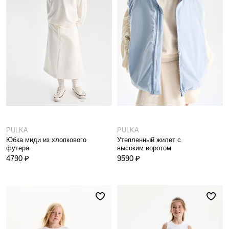
PULKA
PULKA
Юбка миди из хлопкового
Утепленный жилет с
футера
высоким воротом
4790 ₽
9590 ₽