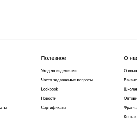
Полезное
О на
Уход за изделиями
О комп
Часто задаваемые вопросы
Ваканс
Lookbook
Школа
Новости
Оптов
каты
Сертификаты
Франча
Контак
я