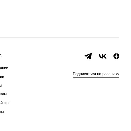
с
ании
Подписаться на рассылку
ии
м
икам
йзинг
ты