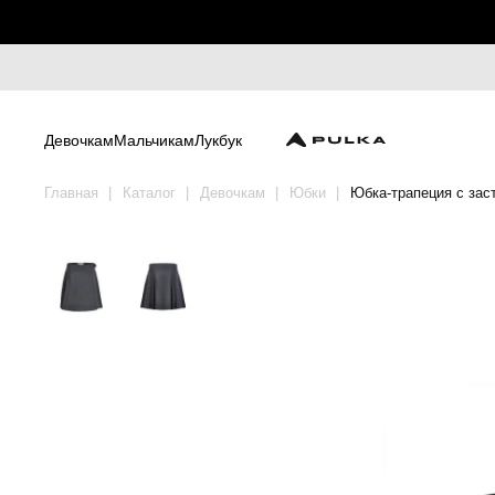
Девочкам
Мальчикам
Лукбук
Главная
Каталог
Девочкам
Юбки
Юбка-трапеция с зас