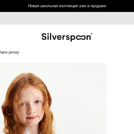
Новая школьная коллекция уже в продаже
lano jersey