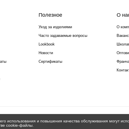
Полезное
О на
Уход за изделиями
О комп
Часто задаваемые вопросы
Ваканс
Lookbook
Школа
Новости
Оптов
каты
Сертификаты
Франча
Контак
я
его использования и повышения качества обслуживания могут испо
© 2026 Silver spoon
тве cookie-файлы.