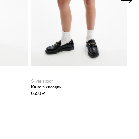
Silver spoon
Silve
Юбка в складку
Юбка
6590 ₽
6590