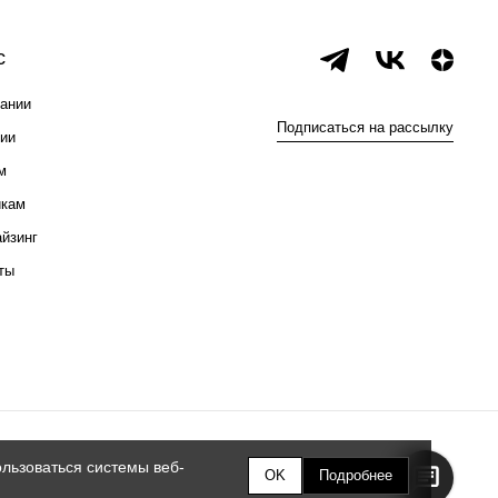
с
ании
Подписаться на рассылку
ии
м
икам
йзинг
ты
льзоваться системы веб-
OK
Подробнее