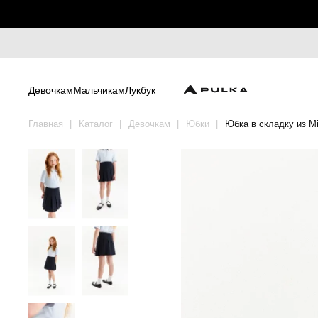
Девочкам
Мальчикам
Лукбук
Главная
Каталог
Девочкам
Юбки
Юбка в складку из Mi