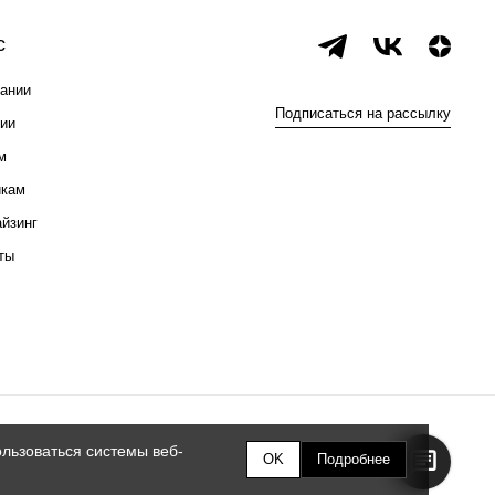
с
ании
Подписаться на рассылку
ии
м
икам
йзинг
ты
льзоваться системы веб-
OK
Подробнее