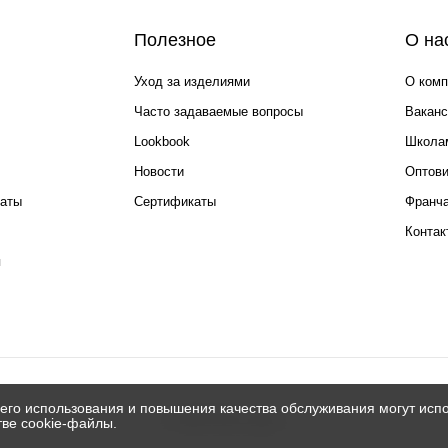
Полезное
О на
Уход за изделиями
О комп
Часто задаваемые вопросы
Ваканс
Lookbook
Школа
Новости
Оптов
каты
Сертификаты
Франча
Контак
я
его использования и повышения качества обслуживания могут испо
© 2026 Silver spoon
тве cookie-файлы.