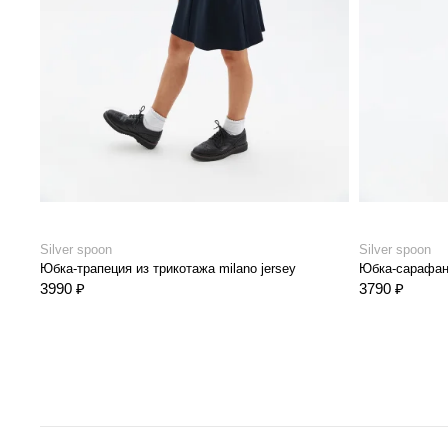
Silver spoon
Silver spoon
Юбка-трапеция из трикотажа milano jersey
Юбка-сарафан
3990 ₽
3790 ₽