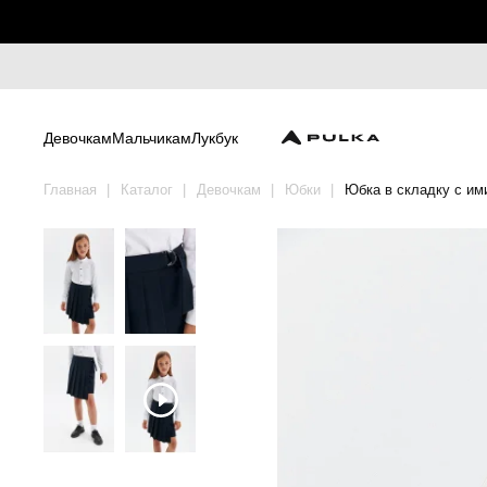
Девочкам
Мальчикам
Лукбук
Главная
Каталог
Девочкам
Юбки
Юбка в складку с им