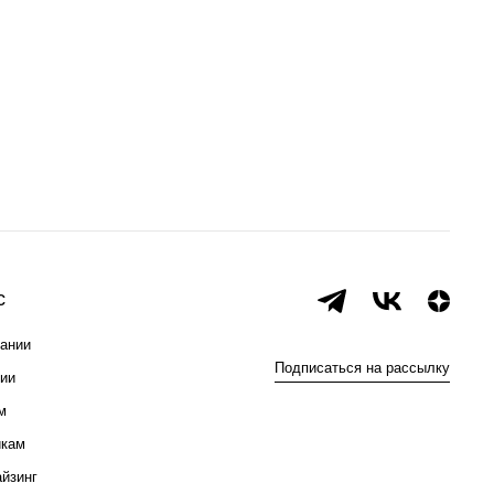
с
ании
Подписаться на рассылку
ии
м
икам
йзинг