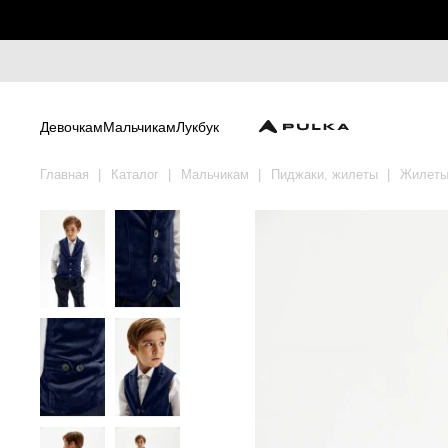
Девочкам
Мальчикам
Лукбук
Главная
Каталог
Мальчикам
Пиджаки, жилеты
Жилет