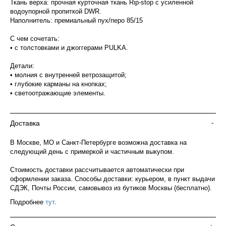
Ткань верха: прочная курточная ткань Rip-stop с усиленной
водоупорной пропиткой DWR.
Наполнитель: премиальный пух/перо 85/15
С чем сочетать:
• с толстовками и джоггерами PULKA.
Детали:
• молния с внутренней ветрозащитой;
• глубокие карманы на кнопках;
• светоотражающие элементы.
Доставка
-
В Москве, МО и Санкт-Петербурге возможна доставка на
следующий день с примеркой и частичным выкупом.
Стоимость доставки рассчитывается автоматически при
оформлении заказа. Способы доставки: курьером, в пункт выдачи
СДЭК, Почты России, самовывоз из бутиков Москвы (бесплатно).
Подробнее
тут
.