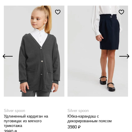
Silver spoon
Silver spoon
Удлиненный кардиган на
Юбка-карандаш с
пуговицах из мягкого
декорированным поясом
трикотажа
3980 ₽
3980 ₽