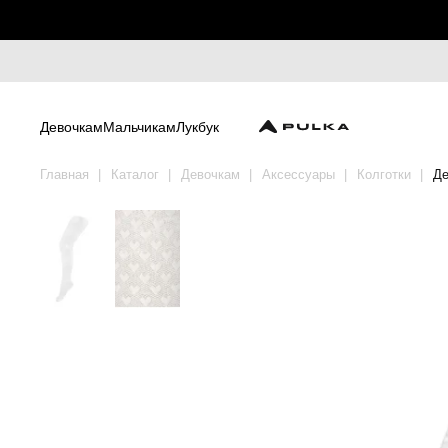
Девочкам
Мальчикам
Лукбук
Главная
Каталог
Девочкам
Аксессуары
Колготки
Де