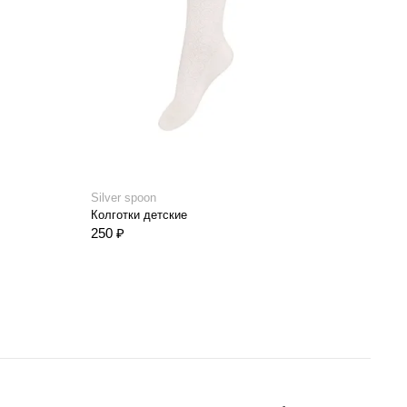
Silver spoon
Silve
Колготки детские
Колг
250 ₽
510 