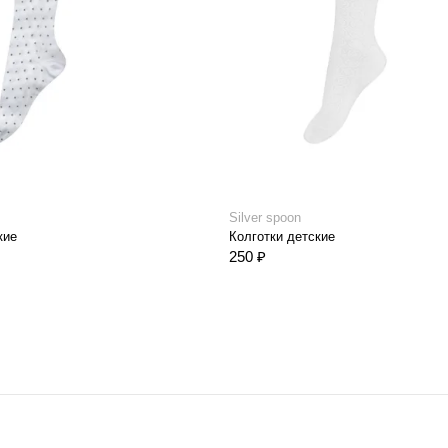
Silver spoon
кие
Колготки детские
250 ₽