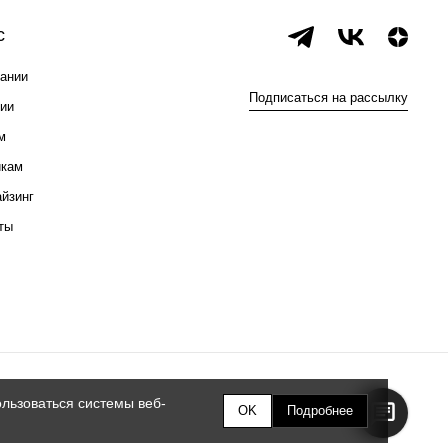
с
ании
Подписаться на рассылку
ии
м
икам
йзинг
ты
льзоваться системы веб-
OK
Подробнее