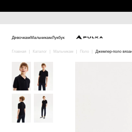
Девочкам
Мальчикам
Лукбук
Главная
Каталог
Мальчикам
Поло
Джемпер-поло вяза