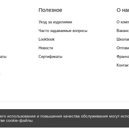
Полезное
О на
Уход за изделиями
О комп
Часто задаваемые вопросы
Ваканс
Lookbook
Школа
Новости
Оптов
каты
Сертификаты
Франча
Контак
я
его использования и повышения качества обслуживания могут испо
© 2026 Silver spoon
тве cookie-файлы.