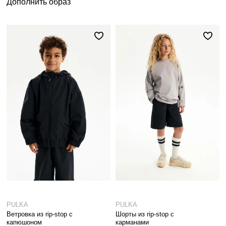
Дополнить образ
PULKA
PULKA
Ветровка из rip-stop с
Шорты из rip-stop с
капюшоном
карманами