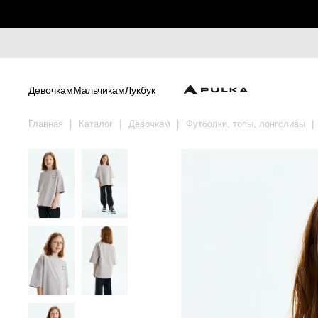
Девочкам
Мальчикам
Лукбук
Главная
Каталог
Девочкам
Футболки, топы, лонгсливы