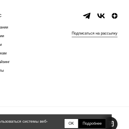
с
ании
Подписаться на рассылку
ии
м
икам
йзинг
ты
льзоваться системы веб-
OK
Подробнее