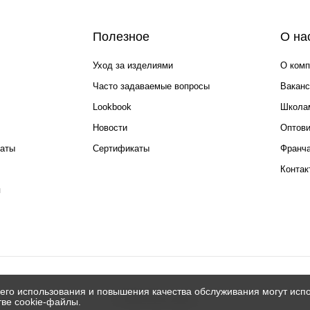
Полезное
О на
Уход за изделиями
О комп
Часто задаваемые вопросы
Ваканс
Lookbook
Школа
Новости
Оптов
каты
Сертификаты
Франча
Контак
я
его использования и повышения качества обслуживания могут испо
© 2026 Silver spoon
тве cookie-файлы.