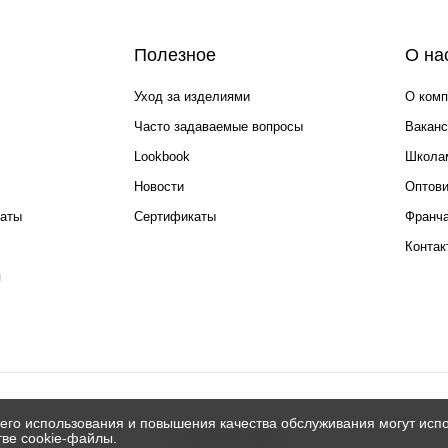
Полезное
О на
Уход за изделиями
О комп
Часто задаваемые вопросы
Ваканс
Lookbook
Школа
Новости
Оптов
каты
Сертификаты
Франча
Контак
я
его использования и повышения качества обслуживания могут испо
© 2026 Silver spoon
тве cookie-файлы.