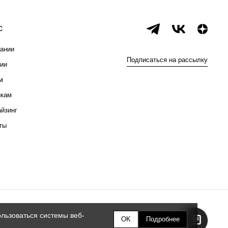
с
ании
Подписаться на рассылку
ии
м
икам
йзинг
ты
льзоваться системы веб-
OK
Подробнее