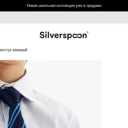
Новая школьная коллекция уже в продаже
Галстук вязаный