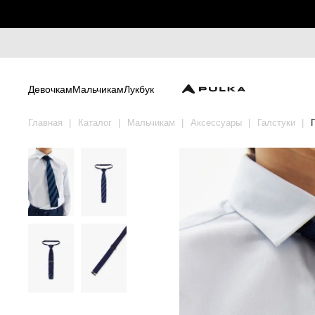
Девочкам
Мальчикам
Лукбук
Главная
Каталог
Мальчикам
Аксессуары
Галстуки