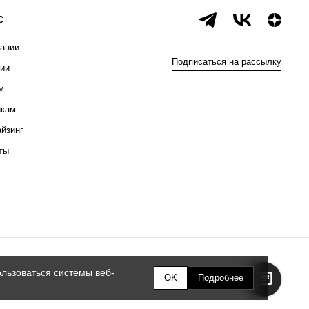
с
ании
Подписаться на рассылку
ии
м
икам
йзинг
ты
льзоваться системы веб-
OK
Подробнее