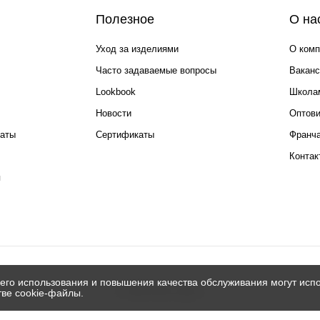
Полезное
О на
Уход за изделиями
О комп
Часто задаваемые вопросы
Ваканс
Lookbook
Школа
Новости
Оптов
каты
Сертификаты
Франча
Контак
я
его использования и повышения качества обслуживания могут испо
© 2026 Silver spoon
тве cookie-файлы.