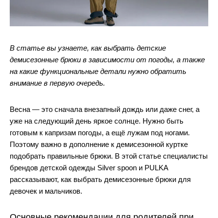
Джинсы
Варежки, перчатки
Джинсы
Другое
Юбки
Другое
Футболки, лонгсливы
Футболки, топы, лонгсливы
Спортивные костюмы
В статье вы узнаете, как
выбрать детские
демисезонные брюки
в зависимости от погоды, а также
Спортивные костюмы
Спортивная одежда
на какие функциональные детали нужно обратить
Спортивная одежда
Флис, термобелье
внимание в первую очередь.
Купальники
Плавки
Весна — это сначала внезапный дождь или даже снег, а
Пижамы и одежда для дома
Пижамы и одежда для дома
уже на следующий день яркое солнце. Нужно быть
готовым к капризам погоды, а ещё лужам под ногами.
Аксессуары
Аксессуары
Поэтому важно в дополнение к демисезонной куртке
подобрать правильные брюки. В этой статье специалисты
Флис, термобелье
Готовые решения для школы
брендов детской одежды Silver spoon и PULKA
Готовые решения для школы
Последний размер
рассказывают, как выбрать демисезонные брюки для
девочек и мальчиков.
Последний размер
Основные рекомендации для родителей при