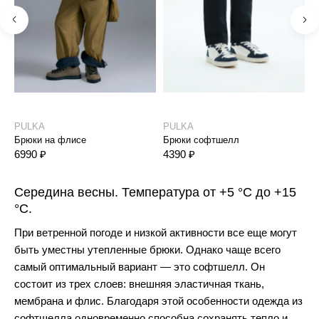
PULKA
PULKA
P
Брюки на флисе
Брюки софтшелл
Б
6990 ₽
4390 ₽
6
Середина весны. Температура от +5 °C до +15
°C.
При ветренной погоде и низкой активности все еще могут
быть уместны утепленные брюки. Однако чаще всего
самый оптимальный вариант — это софтшелл. Он
состоит из трех слоев: внешняя эластичная ткань,
мембрана и флис. Благодаря этой особенности одежда из
софтшелла одновременно
способна сохранять тепло
и