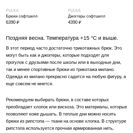
PULKA
PULKA
P
Брюки софтшелл
Джоггеры софтшелл
Б
6390 ₽
4390 ₽
6
Поздняя весна. Температура +15 °C и выше.
В этот период часто достаточно трикотажных брюк. Это
могут быть как и джоггеры, которые подходят для
прогулок с друзьями после школы или в выходные дни,
так и менее спортивные брюки из трикотажа милано.
Одежда из милано прекрасно садится на любую фигуру, а
еще совсем не мнется.
Рекомендуем выбирать брюки, в составе которых
преобладает хлопок или вискоза. Это материалы, которые
позволяют коже дышать. В теплые дни можно носить
брюки из рипстопа — ткани на основе хлопка. В структуре
рипстопа используется прочная армированная нить,