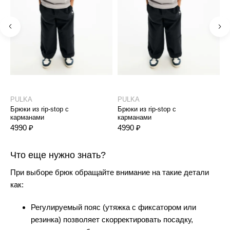
PULKA
PULKA
P
Брюки из rip-stop с
Брюки из rip-stop с
Б
карманами
карманами
к
4990 ₽
4990 ₽
4
Что еще нужно знать?
При выборе брюк обращайте внимание на такие детали
как:
Регулируемый пояс
(утяжка с фиксатором или
резинка) позволяет скорректировать посадку,