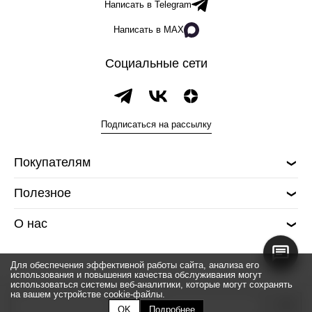
Написать в Telegram
Написать в MAX
Социальные сети
Подписаться на рассылку
Покупателям
Полезное
О нас
Для обеспечения эффективной работы сайта, анализа его
использования и повышения качества обслуживания могут
использоваться системы веб-аналитики, которые могут сохранять
на вашем устройстве cookie-файлы.
© 2026 Silver spoon
Закончился
OK
Подробнее