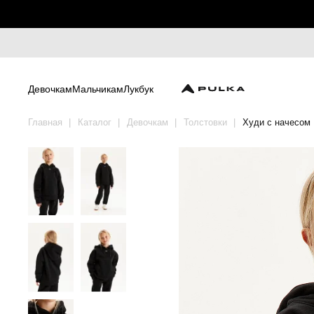
Девочкам
Мальчикам
Лукбук
Главная
Каталог
Девочкам
Толстовки
Худи с начесом