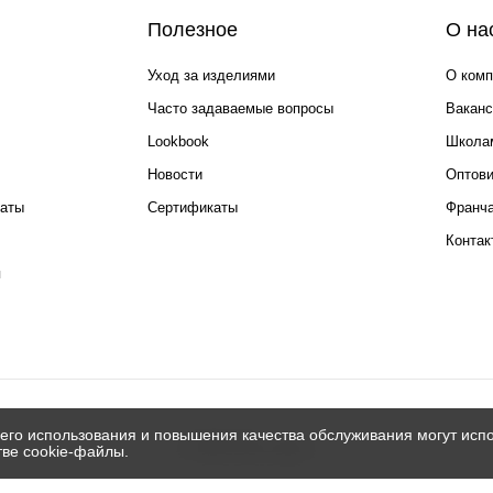
Полезное
О на
Уход за изделиями
О комп
Часто задаваемые вопросы
Ваканс
Lookbook
Школа
Новости
Оптов
каты
Сертификаты
Франча
Контак
я
его использования и повышения качества обслуживания могут испо
© 2026 Silver spoon
тве cookie-файлы.