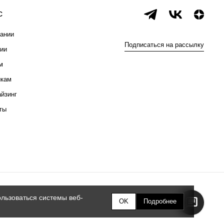
с
ании
Подписаться на рассылку
ии
м
икам
йзинг
ты
льзоваться системы веб-
OK
Подробнее