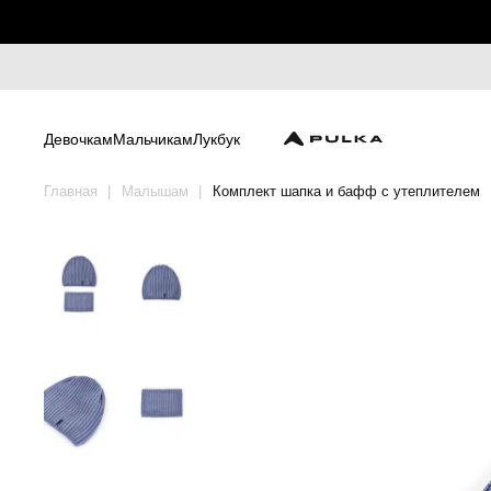
Девочкам
Мальчикам
Лукбук
Главная
Малышам
Комплект шапка и бафф с утеплителем