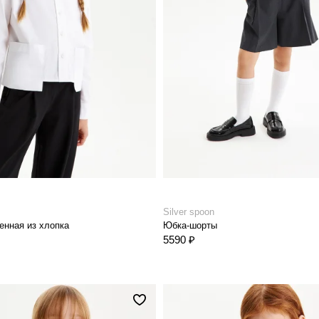
Silver spoon
енная из хлопка
Юбка-шорты
5590 ₽