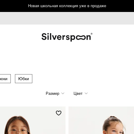
Новая школьная коллекция уже в продаже
юки
Юбки
Размер
Цвет
122
128
134
140
146
152
158
164
164/L