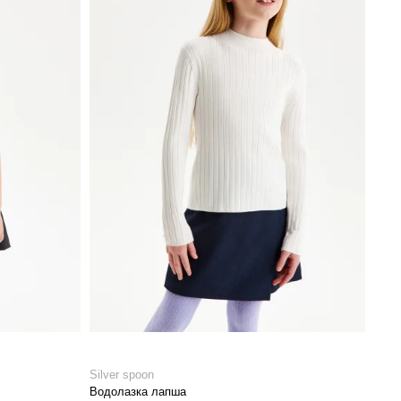
Silver spoon
Водолазка лапша