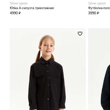
Silver spoon
Silver spoon
Юбка А-силуэта трикотажная
Футболка-поло
4990 ₽
3990 ₽