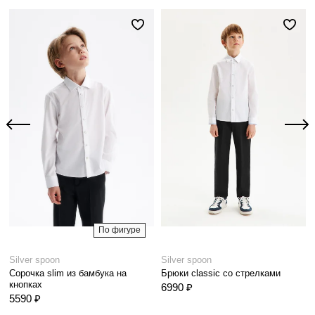
По фигуре
Silver spoon
Silver spoon
Сорочка slim из бамбука на
Брюки classic со стрелками
кнопках
6990 ₽
5590 ₽