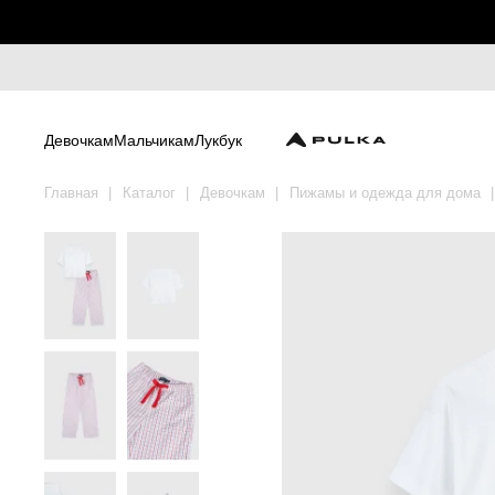
Девочкам
Мальчикам
Лукбук
Главная
Каталог
Девочкам
Пижамы и одежда для дома