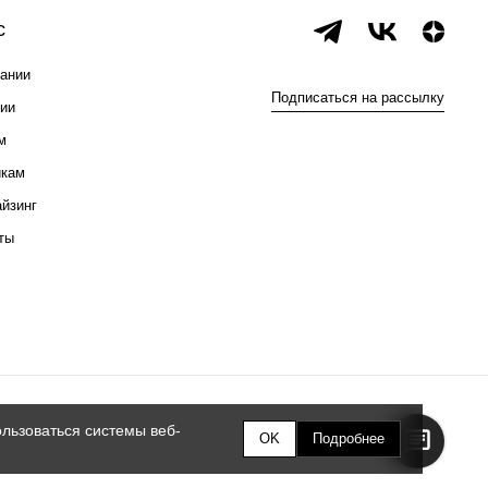
с
ании
Подписаться на рассылку
ии
м
икам
йзинг
ты
льзоваться системы веб-
OK
Подробнее