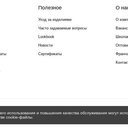
Полезное
О на
Уход за изделиями
О комп
Часто задаваемые вопросы
Ваканс
Lookbook
Школа
Новости
Оптов
каты
Сертификаты
Франча
Контак
я
его использования и повышения качества обслуживания могут испо
© 2026 Silver spoon
тве cookie-файлы.