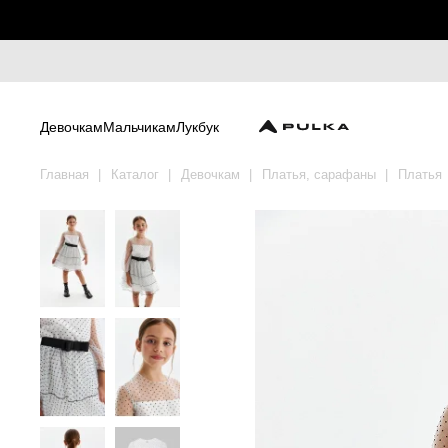
Девочкам
Мальчикам
Лукбук
Главная
Каталог
Девочкам
Платья, сарафаны
Платья