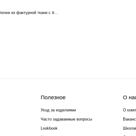
Сумочка на цепочке из фактурной ткани с бахромой и жемчужной нитью
Полезное
О на
Уход за изделиями
О комп
Часто задаваемые вопросы
Ваканс
Lookbook
Школа