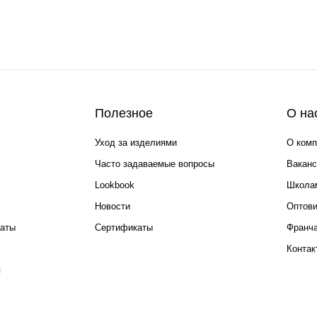
Полезное
О на
Уход за изделиями
О комп
Часто задаваемые вопросы
Ваканс
Lookbook
Школа
Новости
Оптов
каты
Сертификаты
Франча
Контак
я