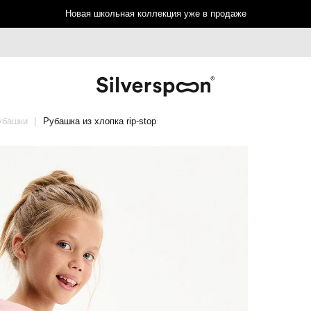
Новая школьная коллекция уже в продаже
убашки
Рубашка из хлопка rip-stop