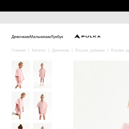
Девочкам
Мальчикам
Лукбук
Главная
Каталог
Девочкам
Блузки, рубашки
Блузки, р