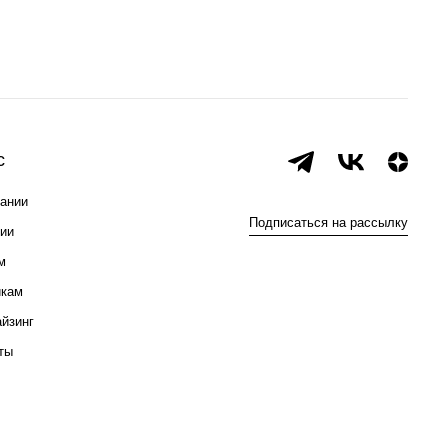
с
ании
Подписаться на рассылку
ии
м
икам
йзинг
ты