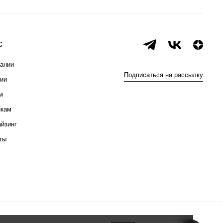
с
ании
Подписаться на рассылку
ии
м
икам
йзинг
ты