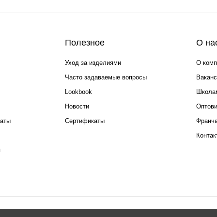
Полезное
О на
Уход за изделиями
О комп
Часто задаваемые вопросы
Ваканс
Lookbook
Школа
Новости
Оптов
каты
Сертификаты
Франча
Контак
я