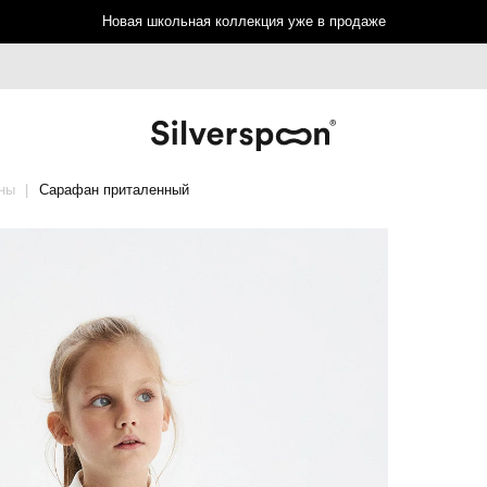
Новая школьная коллекция уже в продаже
ны
Сарафан приталенный