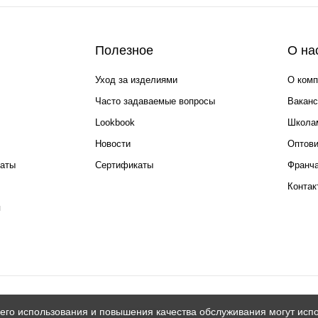
Полезное
О на
Уход за изделиями
О комп
Часто задаваемые вопросы
Ваканс
Lookbook
Школа
Новости
Оптов
каты
Сертификаты
Франча
Контак
я
его использования и повышения качества обслуживания могут испо