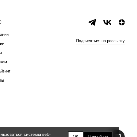
с
ании
Подписаться на рассылку
ии
м
икам
йзинг
ты
льзоваться системы веб-
OK
Подробнее