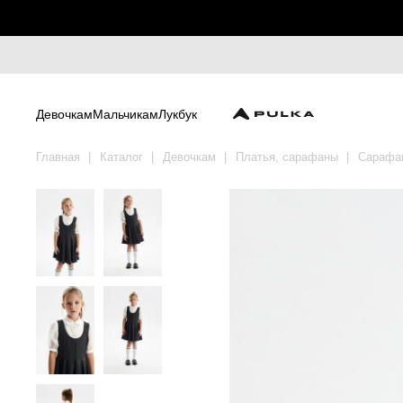
Девочкам
Мальчикам
Лукбук
Главная
Каталог
Девочкам
Платья, сарафаны
Сарафа