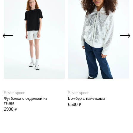
Silver spoon
Silver spoon
Футболка с отделкой из
Бомбер с пайетками
твида
6590 ₽
2990 ₽