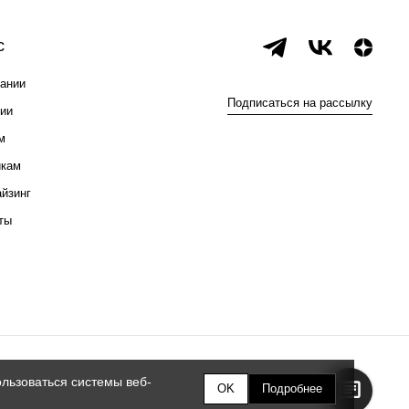
с
ании
Подписаться на рассылку
ии
м
икам
йзинг
ты
льзоваться системы веб-
OK
Подробнее