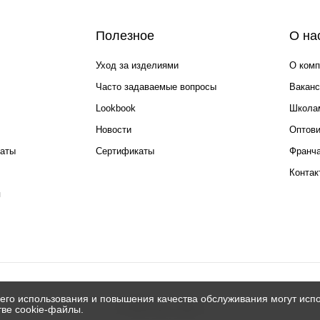
Полезное
О на
Уход за изделиями
О комп
Часто задаваемые вопросы
Ваканс
Lookbook
Школа
Новости
Оптов
каты
Сертификаты
Франча
Контак
я
его использования и повышения качества обслуживания могут испо
© 2026 Silver spoon
тве cookie-файлы.