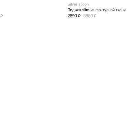
Silver spoon
Пиджак slim из фактурной ткани
 ₽
2690 ₽
8980 ₽