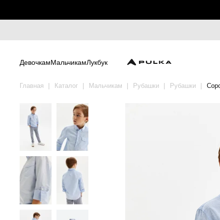
Девочкам
Мальчикам
Лукбук
Главная
Каталог
Мальчикам
Рубашки
Рубашки
Соро