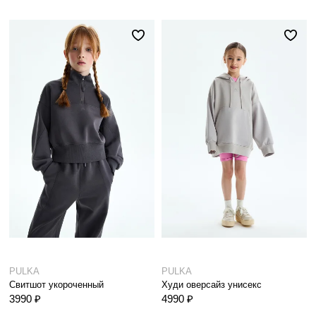
PULKA
PULKA
Свитшот укороченный
Худи оверсайз унисекс
3990 ₽
4990 ₽