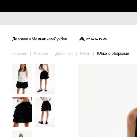
Девочкам
Мальчикам
Лукбук
Главная
Каталог
Девочкам
Юбки
Юбка с оборками