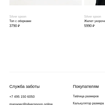
Silver spoon
Silver spoon
Топ с оборками
Жилет укороч
3790 ₽
5990 ₽
Служба заботы
Покупателям
Таблица размеров
+7 495 150 6050
Калькулятор размера
manager@silverspoon.online