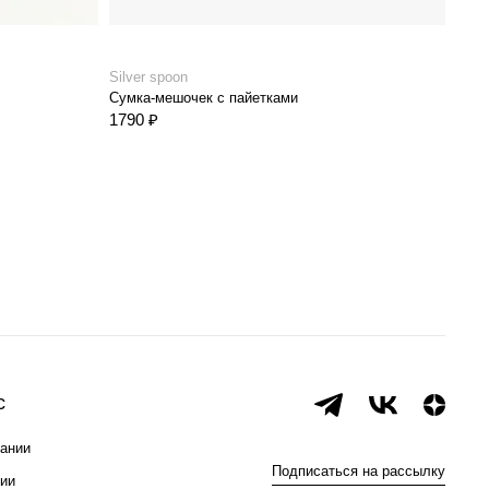
Silver spoon
Silve
Сумка-мешочек с пайетками
Блуз
1790 ₽
3390
с
ании
Подписаться на рассылку
ии