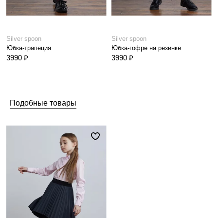
Silver spoon
Silver spoon
Юбка-трапеция
Юбка-гофре на резинке
3990 ₽
3990 ₽
Подобные товары