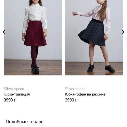
Silver spoon
Silver spoon
Юбка-трапеция
Юбка-гофре на резинке
3990 ₽
3990 ₽
Подобные товары