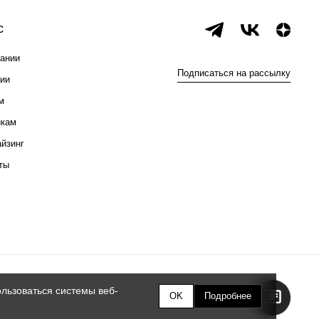
с
ании
Подписаться на рассылку
ии
м
икам
йзинг
ты
льзоваться системы веб-
OK
Подробнее