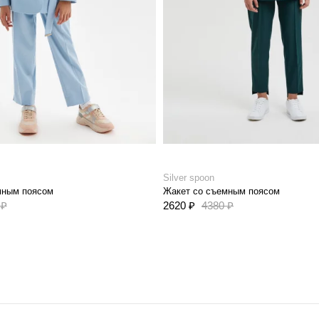
Silver spoon
мным поясом
Жакет со съемным поясом
 ₽
2620 ₽
4380 ₽