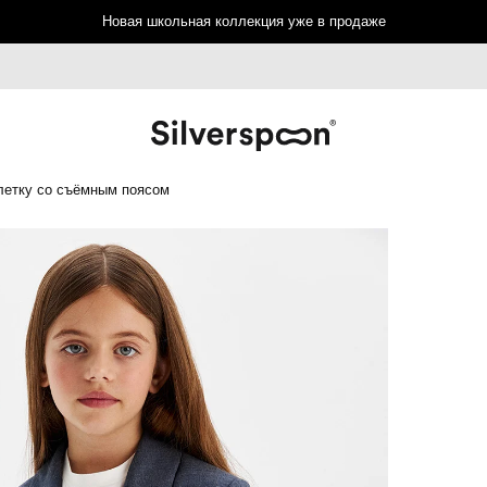
Новая школьная коллекция уже в продаже
летку со съёмным поясом