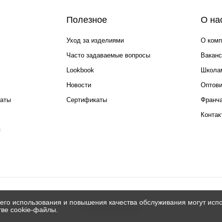
Полезное
О на
Уход за изделиями
О комп
Часто задаваемые вопросы
Ваканс
Lookbook
Школа
Новости
Оптов
каты
Сертификаты
Франча
Контак
я
его использования и повышения качества обслуживания могут испо
© 2026 Silver spoon
тве cookie-файлы.