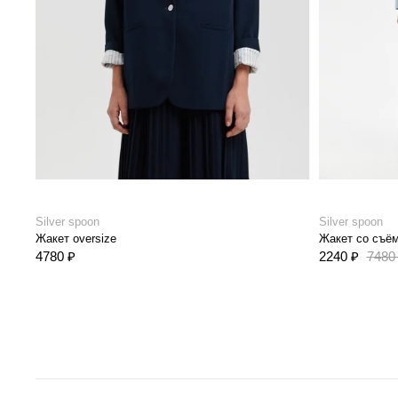
Silver spoon
Silver spoon
Жакет oversize
Жакет со съё
4780 ₽
2240 ₽
7480