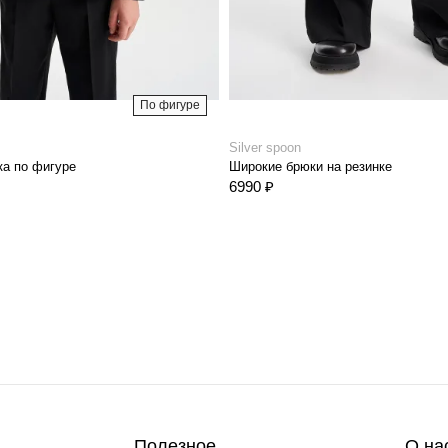
По фигуре
Silver spoon
а по фигуре
Широкие брюки на резинке
6990 ₽
Полезное
О на