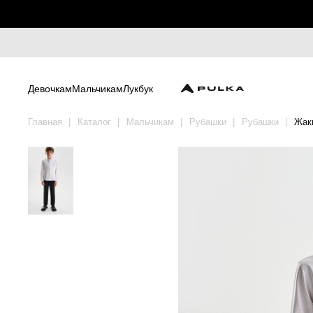
Девочкам
Мальчикам
Лукбук
Главная
Каталог
Мальчикам
Рубашки
Рубашки
Жакк