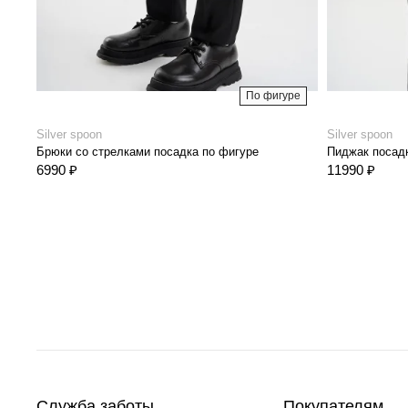
По фигуре
Silver spoon
Silver spoon
Брюки со стрелками посадка по фигуре
Пиджак посадк
6990 ₽
11990 ₽
Служба заботы
Покупателям