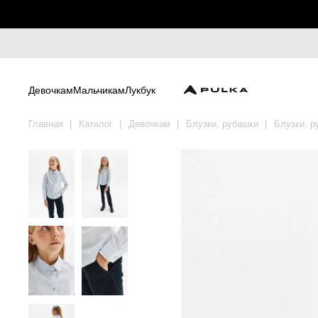
Девочкам
Мальчикам
Лукбук
Главная
Каталог
Девочкам
Блузки, рубашки
Блузки, р