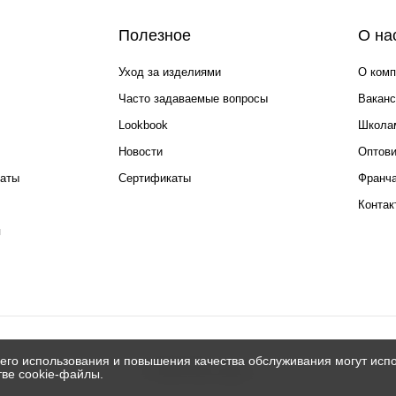
Полезное
О на
Уход за изделиями
О комп
Часто задаваемые вопросы
Ваканс
Lookbook
Школа
Новости
Оптов
каты
Сертификаты
Франча
Контак
я
его использования и повышения качества обслуживания могут испо
© 2026 Silver spoon
тве cookie-файлы.