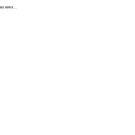
Удлиненный кардиган на пуговицах из мягкого трикотажа