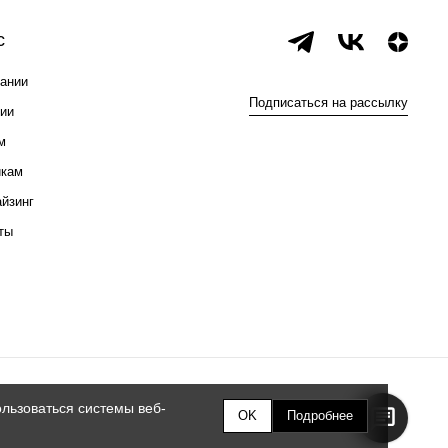
с
ании
Подписаться на рассылку
ии
м
икам
йзинг
ты
льзоваться системы веб-
OK
Подробнее