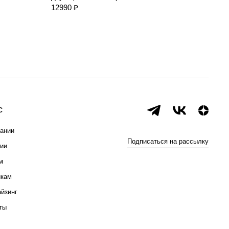
12990 ₽
109
с
ании
Подписаться на рассылку
ии
м
икам
йзинг
ты