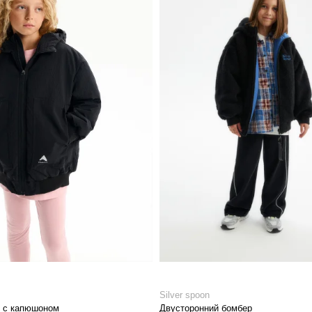
Silver spoon
р с капюшоном
Двусторонний бомбер