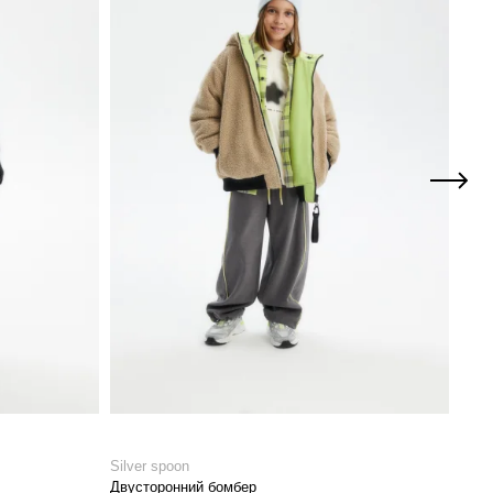
Silver spoon
PUL
Двусторонний бомбер
Бомб