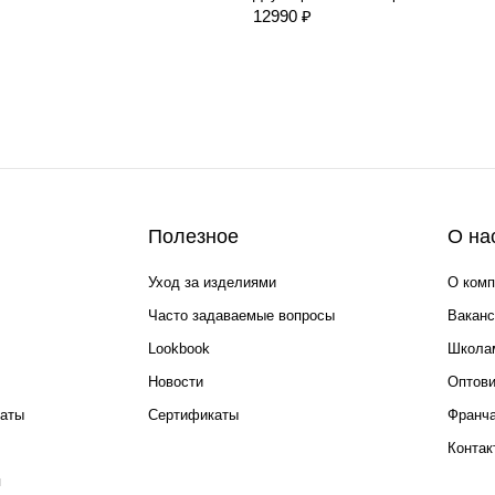
12990 ₽
Полезное
О на
Уход за изделиями
О комп
Часто задаваемые вопросы
Ваканс
Lookbook
Школа
Новости
Оптов
каты
Сертификаты
Франча
Контак
я