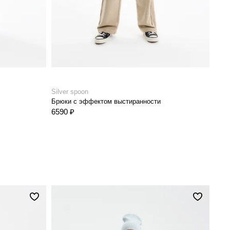
Silver spoon
Silve
Брюки с эффектом выстиранности
Толс
6590 ₽
8590