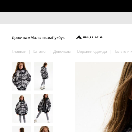
Девочкам
Мальчикам
Лукбук
Главная
Каталог
Девочкам
Верхняя одежда
Пальто и 