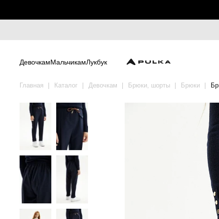
Девочкам
Мальчикам
Лукбук
Главная
Каталог
Девочкам
Брюки, шорты
Брюки
Бр