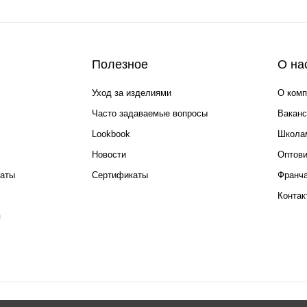
Полезное
О на
Уход за изделиями
О комп
Часто задаваемые вопросы
Ваканс
Lookbook
Школа
Новости
Оптов
каты
Сертификаты
Франча
Контак
я