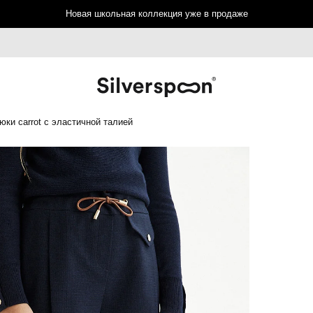
Новая школьная коллекция уже в продаже
юки сarrot с эластичной талией