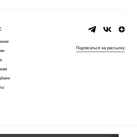
с
ании
Подписаться на рассылку
ии
м
икам
йзинг
ты