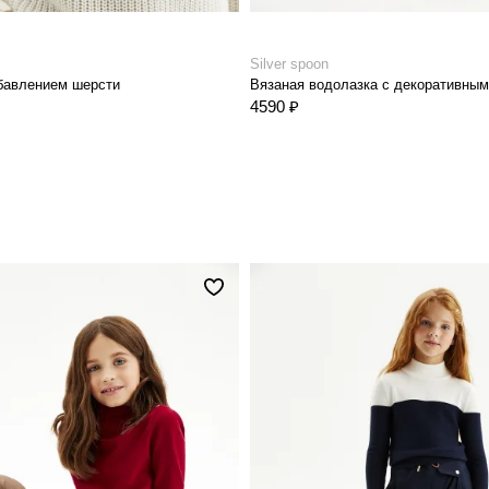
Silver spoon
бавлением шерсти
4590 ₽