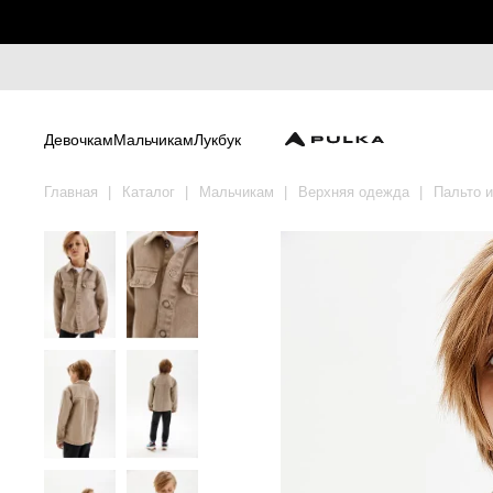
Девочкам
Мальчикам
Лукбук
Главная
Каталог
Мальчикам
Верхняя одежда
Пальто и