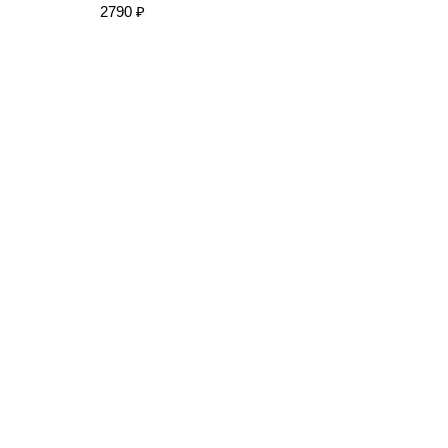
2790 ₽
3590