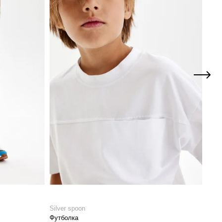
Silver spoon
Silve
Футболка
Трик