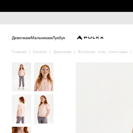
Девочкам
Мальчикам
Лукбук
Главная
Каталог
Девочкам
Футболки, топы, лонгсливы