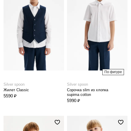
По фигуре
Silver spoon
Silver spoon
Жилет Classic
Сорочка slim из хлопка
supima cotton
5590 ₽
5990 ₽