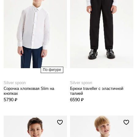
По фигуре
Silver spoon
Silver spoon
Сорочка хлопковая Slim на
Брюки traveller с эластичной
кнопках
талией
5790 ₽
6590 ₽