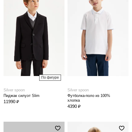
По фигуре
Silver spoon
Silver spoon
Пиджак силуэт Slim
Футболка-поло из 100%
хлопка
11990 ₽
4390 ₽