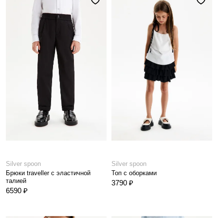
Silver spoon
Silver spoon
Брюки traveller с эластичной
Топ с оборками
талией
3790 ₽
6590 ₽