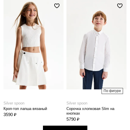
По фигуре
Silver spoon
Silver spoon
Кроп-топ лапша вязаный
Сорочка хлопковая Slim на
кнопках
3590 ₽
5790 ₽